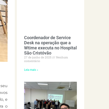
Coordenador de Service
Desk na operação que a
Wtime executa no Hospital
São Cristóvão
27 de junho de 2025
Nenhum
comentário
Leia mais »
 seu
ovos
o, e
ra o