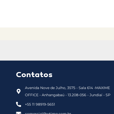
Contatos
Avenida Nove de Julho, 3575 - Sala 614 -MAXIME
OFFICE - Anhangabaú - 13.208-056 - Jundiaí - SP
+55 11 98919-5651
comercial@wtime.com.br