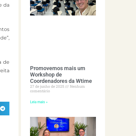
e da
ntos
de”,
a de
Promovemos mais um
eita
Workshop de
Coordenadores da Wtime
27 de junho de 2025
Nenhum
comentário
Leia mais »